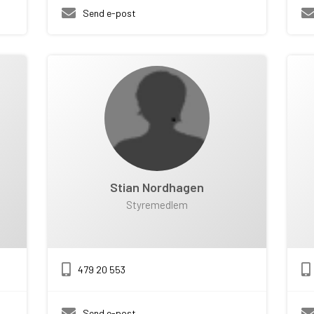
Send e-post
Stian Nordhagen
Styremedlem
479 20 553
Send e-post