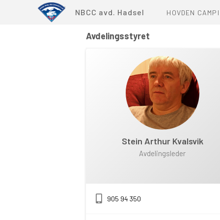
NBCC avd. Hadsel
HOVDEN CAMP
Avdelingsstyret
DETTE ER HOV
VEDTEKTER OG
PLASSKOMITE
KART
BRANNINNSTR
Stein Arthur Kvalsvik
Avdelingsleder
905 94 350