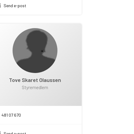
Send e-post
Tove Skaret Olaussen
Styremedlem
481 07 670
Send e-post