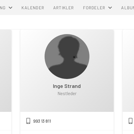
ING
KALENDER
ARTIKLER
FORDELER
ALBU
DEN CAMPING
SENTRALE MEDLEMSFO
 ORDENSREGLER
UKS
Inge Strand
Nestleder
993 13 811