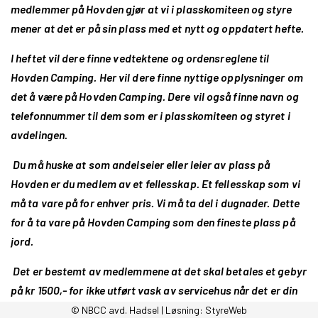
medlemmer på Hovden gjør at vi i plasskomiteen og styre
mener at det er på sin plass med et nytt og oppdatert hefte.
I heftet vil dere finne vedtektene og ordensreglene til
Hovden Camping.
Her vil dere finne nyttige opplysninger om
det å være på Hovden Camping. Dere vil også finne navn og
telefonnummer til dem som er i plasskomiteen og styret i
avdelingen.
Du må huske at som andelseier eller leier av plass på
Hovden er du medlem av et fellesskap. Et fellesskap som vi
må ta vare på for enhver pris. Vi må ta del i dugnader. Dette
for å ta vare på Hovden Camping som den fineste plass på
jord.
Det er bestemt av medlemmene at det skal betales et gebyr
på kr 1500,- for ikke utført vask av servicehus når det er din
tur. Vaskelista henger på huset. Det skal også være et
© NBCC avd. Hadsel | Løsning:
StyreWeb