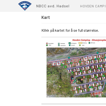
NBCC avd. Hadsel
HOVDEN CAMP
Kart
DETTE ER HOV
Klikk på kartet for å se full størrelse.
VEDTEKTER OG
PLASSKOMITE
KART
BRANNINNSTR