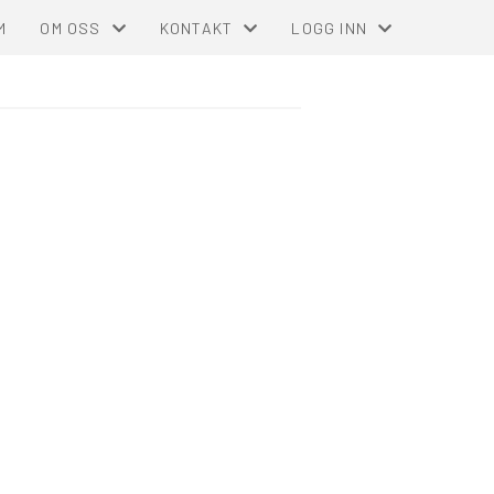
M
OM OSS
KONTAKT
LOGG INN
RDELER
OM AVDELINGEN
KONTAKT OSS
MIN SIDE FOR MEDLEMMER
VÅR FACEBOOK-GRUPPE
AVDELINGSSTYRET
FOR TILLITSVALGTE (ST
PLASSKOMITE HOVDEN
NBCC INTRANETT FOR TI